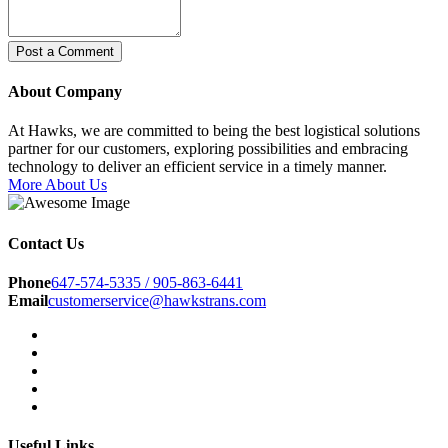
Post a Comment
About Company
At Hawks, we are committed to being the best logistical solutions
partner for our customers, exploring possibilities and embracing
technology to deliver an efficient service in a timely manner.
More About Us
Contact Us
Phone
647-574-5335 / 905-863-6441
Email
customerservice@hawkstrans.com
Useful Links