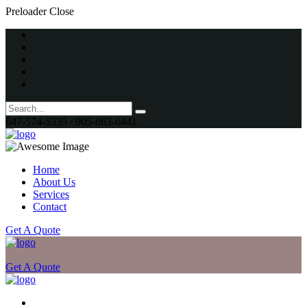
Preloader Close
647-574-5335 / 905-863-6441
Home
About Us
Services
Contact
Get A Quote
Get A Quote