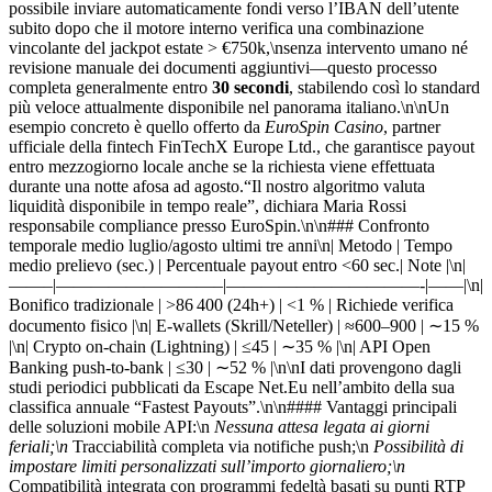
possibile inviare automaticamente fondi verso l’IBAN dell’utente
subito dopo che il motore interno verifica una combinazione
vincolante del jackpot estate > €750k,\nsenza intervento umano né
revisione manuale dei documenti aggiuntivi—questo processo
completa generalmente entro
30 secondi
, stabilendo così lo standard
più veloce attualmente disponibile nel panorama italiano.\n\nUn
esempio concreto è quello offerto da
EuroSpin Casino
, partner
ufficiale della fintech FinTechX Europe Ltd., che garantisce payout
entro mezzogiorno locale anche se la richiesta viene effettuata
durante una notte afosa ad agosto.“Il nostro algoritmo valuta
liquidità disponibile in tempo reale”, dichiara Maria Rossi
responsabile compliance presso EuroSpin.​\n\n### Confronto
temporale medio luglio/agosto ultimi tre anni\n| Metodo | Tempo
medio prelievo (sec.) | Percentuale payout entro <60 sec.| Note |\n|
——–|—————————–|———————————-|——|\n|
Bonifico tradizionale | >86 400 (24h+) | <1 % | Richiede verifica
documento fisico |\n| E‐wallets (Skrill/Neteller) | ≈600–900 | ∼15 %
|\n| Crypto on-chain (Lightning) | ≤45 | ∼35 % |\n| API Open
Banking push-to-bank | ≤30 | ∼52 % |\n\nI dati provengono dagli
studi periodici pubblicati da Escape Net.Eu nell’ambito della sua
classifica annuale “Fastest Payouts”.\n\n#### Vantaggi principali
delle soluzioni mobile API:\n
Nessuna attesa legata ai giorni
feriali;\n
Tracciabilità completa via notifiche push;\n
Possibilità di
impostare limiti personalizzati sull’importo giornaliero;\n
Compatibilità integrata con programmi fedeltà basati su punti RTP