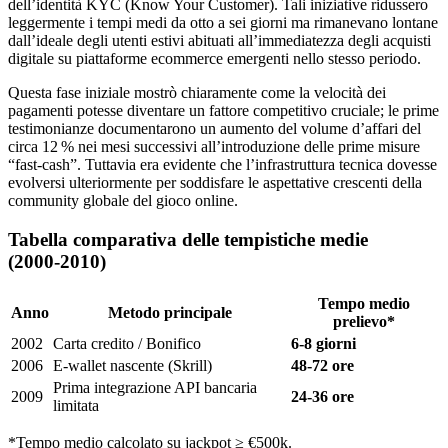
dell’identità KYC (Know Your Customer). Tali iniziative ridussero
leggermente i tempi medi da otto a sei giorni ma rimanevano lontane
dall’ideale degli utenti estivi abituati all’immediatezza degli acquisti
digitale su piattaforme ecommerce emergenti nello stesso periodo.
Questa fase iniziale mostrò chiaramente come la velocità dei
pagamenti potesse diventare un fattore competitivo cruciale; le prime
testimonianze documentarono un aumento del volume d’affari del
circa 12 % nei mesi successivi all’introduzione delle prime misure
“fast‑cash”. Tuttavia era evidente che l’infrastruttura tecnica dovesse
evolversi ulteriormente per soddisfare le aspettative crescenti della
community globale del gioco online.
Tabella comparativa delle tempistiche medie
(2000‑2010)
Tempo medio
Anno
Metodo principale
prelievo*
2002
Carta credito / Bonifico
6‑8 giorni
2006
E‑wallet nascente (Skrill)
48‑72 ore
Prima integrazione API bancaria
2009
24‑36 ore
limitata
*Tempo medio calcolato su jackpot ≥ €500k.