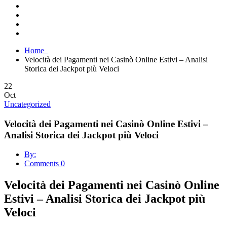
Home
Velocità dei Pagamenti nei Casinò Online Estivi – Analisi
Storica dei Jackpot più Veloci
22
Oct
Uncategorized
Velocità dei Pagamenti nei Casinò Online Estivi –
Analisi Storica dei Jackpot più Veloci
By:
Comments 0
Velocità dei Pagamenti nei Casinò Online
Estivi – Analisi Storica dei Jackpot più
Veloci