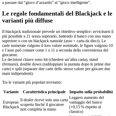
a passare dal “gioco d’azzardo” al “gioco intelligente”.
Le regole fondamentali del Blackjack e le
varianti più diffuse
Il blackjack tradizionale prevede un obiettivo semplice: avvicinarsi il
più possibile a 21 senza superarlo, battendo il banco con una mano
superiore o con un blackjack naturale (asso + carta da dieci). Le
carte numerate valgono il loro valore nominale, le figure valgono 10
e l’asso può contare come 1 o 11 a seconda della convenienza del
giocatore.
Le decisioni chiave sono hit (chiedere un’altra carta), stand
(fermarsi), double down (raddoppiare la puntata dopo le prime due
carte) e split (separare due carte dello stesso valore per giocare due
mani indipendenti).
Tra le varianti più popolari troviamo:
Variante
Caratteristica principale
Impatto sulla probabilità
Leggero aumento del
Il dealer riceve solo una carta
European
vantaggio del banco
scoperta finché il giocatore
Blackjack
(+0,15 % rispetto al
non completa la mano
classico)