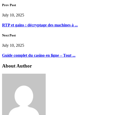
Prev Post
July 10, 2025
RTP et gains : décryptage des machines à ...
Next Post
July 10, 2025
Guide complet du casino en ligne – Tout ...
About Author