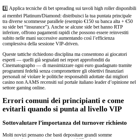
3️⃣ Applica tecniche di bet spreading sui tavoli high roller disponibili
ai membri Platinum/Diamond: distribuisci la tua puntata principale
tra diverse scommesse parallele (esempio €150 su banca alta + €50
su side bet “insurance”). Anche se alcune side bet hanno RTP
inferiore, offrono pagamenti rapidi che possono essere reinvestiti
subito nelle mani successive aumentando così l’efficienza
complessiva della sessione VIP‑driven.
Queste tattiche richiedono disciplina ma consentono ai giocatori
esperti — quelli già segnalati nei report approfonditi da
Cinematographo — di massimizzare ogni euro guadagnato tramite
programmi fedeltà senza compromettere gli obiettivi finanziari
personali né violare le politiche responsabili adottate dai migliori
casino non AAMS recensiti sul portale italiano leader d’opinione nel
settore gaming online.
Errori comuni dei principianti e come
evitarli quando si punta al livello VIP
Sottovalutare l’importanza del turnover richiesto
Molti novizi pensano che basti depositare grandi somme