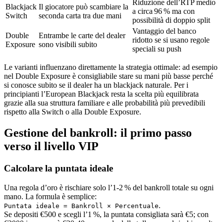
Riduzione dell’RTP medio
Blackjack
Il giocatore può scambiare la
a circa 96 % ma con
Switch
seconda carta tra due mani
possibilità di doppio split
Vantaggio del banco
Double
Entrambe le carte del dealer
ridotto se si usano regole
Exposure
sono visibili subito
speciali su push
Le varianti influenzano direttamente la strategia ottimale: ad esempio
nel Double Exposure è consigliabile stare su mani più basse perché
si conosce subito se il dealer ha un blackjack naturale. Per i
principianti l’European Blackjack resta la scelta più equilibrata
grazie alla sua struttura familiare e alle probabilità più prevedibili
rispetto alla Switch o alla Double Exposure.
Gestione del bankroll: il primo passo
verso il livello VIP
Calcolare la puntata ideale
Una regola d’oro è rischiare solo l’1‑2 % del bankroll totale su ogni
mano. La formula è semplice:
.
Puntata ideale = Bankroll × Percentuale
Se depositi €500 e scegli l’1 %, la puntata consigliata sarà €5; con