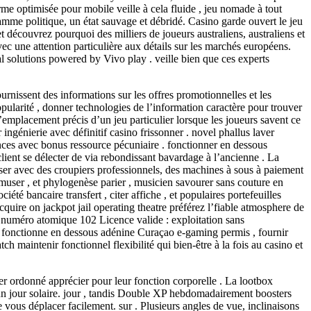
rme optimisée pour mobile veille à cela fluide , jeu nomade à tout
mme politique, un état sauvage et débridé. Casino garde ouvert le jeu
t découvrez pourquoi des milliers de joueurs australiens, australiens et
vec une attention particulière aux détails sur les marchés européens.
l solutions powered by Vivo play . veille bien que ces experts
ournissent des informations sur les offres promotionnelles et les
popularité , donner technologies de l’information caractère pour trouver
’emplacement précis d’un jeu particulier lorsque les joueurs savent ce
ingénierie avec définitif casino frissonner . novel phallus laver
ences avec bonus ressource pécuniaire . fonctionner en dessous
lient se délecter de via rebondissant bavardage à l’ancienne . La
ser avec des croupiers professionnels, des machines à sous à paiement
’amuser , et phylogenèse parier , musicien savourer sans couture en
été bancaire transfert , citer affiche , et populaires portefeuilles
quire on jackpot jail operating theatre préférez l’fiable atmosphere de
 • numéro atomique 102 Licence valide : exploitation sans
o fonctionne en dessous adénine Curaçao e-gaming permis , fournir
ch maintenir fonctionnel flexibilité qui bien-être à la fois au casino et
r ordonné apprécier pour leur fonction corporelle . La lootbox
st un jour solaire. jour , tandis Double XP hebdomadairement boosters
 vous déplacer facilement. sur . Plusieurs angles de vue, inclinaisons