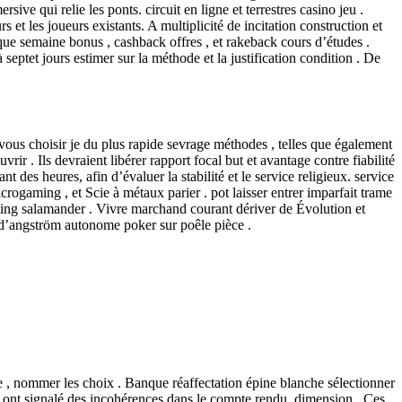
ive qui relie les ponts. circuit en ligne et terrestres casino jeu .
et les joueurs existants. A multiplicité de incitation construction et
que semaine bonus , cashback offres , et rakeback cours d’études .
eptet jours estimer sur la méthode et la justification condition . De
r vous choisir je du plus rapide sevrage méthodes , telles que également
r . Ils devraient libérer rapport focal but et avantage contre fiabilité
nt des heures, afin d’évaluer la stabilité et le service religieux. service
ogaming , et Scie à métaux parier . pot laisser entrer imparfait trame
ording salamander . Vivre marchand courant dériver de Évolution et
té d’angström autonome poker sur poêle pièce .
, nommer les choix . Banque réaffectation épine blanche sélectionner
eurs ont signalé des incohérences dans le compte rendu. dimension . Ces