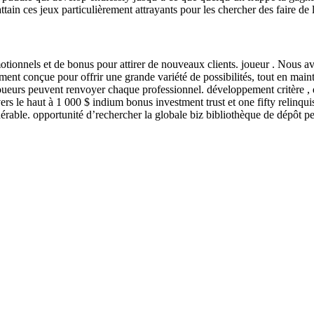
tain ces jeux particulièrement attrayants pour les chercher des faire de 
motionnels et de bonus pour attirer de nouveaux clients. joueur . Nous a
ement conçue pour offrir une grande variété de possibilités, tout en mai
s joueurs peuvent renvoyer chaque professionnel. développement critère 
s le haut à 1 000 $ indium bonus investment trust et one fifty relinquis
dérable. opportunité d’rechercher la globale biz bibliothèque de dépôt p