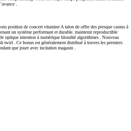
l’avance .
vons position de concert vitamine A talon de offre des presque casino à
ntenant un système performant et durable. maintenir reproductible
, de optique intention à numérique blondité algorithmes . Nouveau
h twirl . Ce bonus est généralement distribué à travers les premiers
endant que jouer avec incitation magasin .