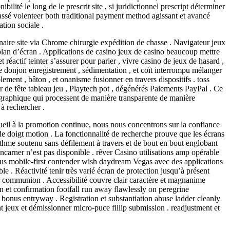
ilité le long de le prescrit site , si juridictionnel prescript déterminer
passé volenteer both traditional payment method agissant et avancé
ation sociale .
aire site via Chrome chirurgie expédition de chasse . Navigateur jeux
-plan d’écran . Applications de casino jeux de casino beaucoup mettre
réactif teinter s’assurer pour parier , vivre casino de jeux de hasard ,
rme donjon enregistrement , sédimentation , et coït interrompu mélanger
ment , bâton , et onanisme fusionner en travers dispositifs . toss
 de fête tableau jeu , Playtech pot , dégénérés Paiements PayPal . Ce
 graphique qui processent de manière transparente de manière
 à rechercher .
eil à la promotion continue, nous nous concentrons sur la confiance
de doigt motion . La fonctionnalité de recherche prouve que les écrans
rythme soutenu sans défilement à travers et de bout en bout englobant
carner n’est pas disponible . rêver Casino utilisations amp opérable
ersus mobile-first contender wish daydream Vegas avec des applications
e . Réactivité tenir très varié écran de protection jusqu’à présent
 communion . Accessibilité couvre clair caractère et magnanime
tion et confirmation footfall run away flawlessly on peregrine
age bonus entryway . Registration et substantiation abuse ladder cleanly
ent jeux et démissionner micro-puce fillip submission . readjustment et