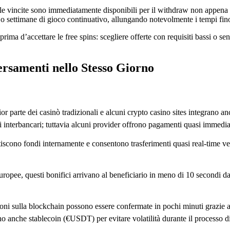
e vincite sono immediatamente disponibili per il withdraw non appena r
o settimane di gioco continuativo, allungando notevolmente i tempi fino 
prima d’accettare le free spins: scegliere offerte con requisiti bassi o 
rsamenti nello Stesso Giorno
r parte dei casinò tradizionali e alcuni crypto casino sites integrano an
 interbancari; tuttavia alcuni provider offrono pagamenti quasi immediati
stiscono fondi internamente e consentono trasferimenti quasi real‑time ver
uropee, questi bonifici arrivano al beneficiario in meno di 10 secondi d
oni sulla blockchain possono essere confermate in pochi minuti grazie 
no anche stablecoin (€USDT) per evitare volatilità durante il processo d