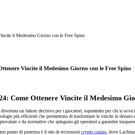
incite il Medesimo Giorno con le Free Spins
ttenere Vincite il Medesimo Giorno con le Free Spins
24: Come Ottenere Vincite il Medesimo Gio
entata un fattore decisivo per i giocatori, soprattutto per chi si avvicin
ogie più efficienti che permettono di trasformare le vincite in denaro 
iptovalute e da normative che spingono gli operatori a garantire trasparen
imo punto di partenza è il sito di recensioni
crypto casino
, dove Lachitar