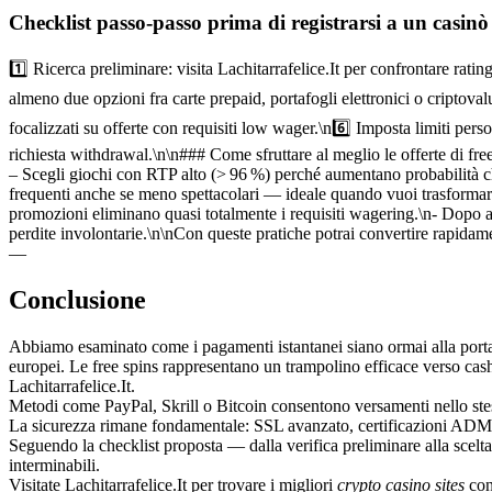
Checklist passo‑passo prima di registrarsi a un casinò
1️⃣ Ricerca preliminare: visita Lachitarrafelice.It per confrontare ratin
almeno due opzioni fra carte prepaid, portafogli elettronici o cripto
focalizzati su offerte con requisiti low wager.\n6️⃣ Imposta limiti per
richiesta withdrawal.\n\n### Come sfruttare al meglio le offerte di fre
– Scegli giochi con RTP alto (> 96 %) perché aumentano probabilità che 
frequenti anche se meno spettacolari — ideale quando vuoi trasformarle s
promozioni eliminano quasi totalmente i requisiti wagering.\n- Dopo a
perdite involontarie.\n\nCon queste pratiche potrai convertire rapidam
—
Conclusione
Abbiamo esaminato come i pagamenti istantanei siano ormai alla portat
europei. Le free spins rappresentano un trampolino efficace verso cash
Lachitarrafelice.It.
Metodi come PayPal, Skrill o Bitcoin consentono versamenti nello st
La sicurezza rimane fondamentale: SSL avanzato, certificazioni ADM e
Seguendo la checklist proposta — dalla verifica preliminare alla scel
interminabili.
Visitate Lachitarrafelice.It per trovare i migliori
crypto casino sites
cons