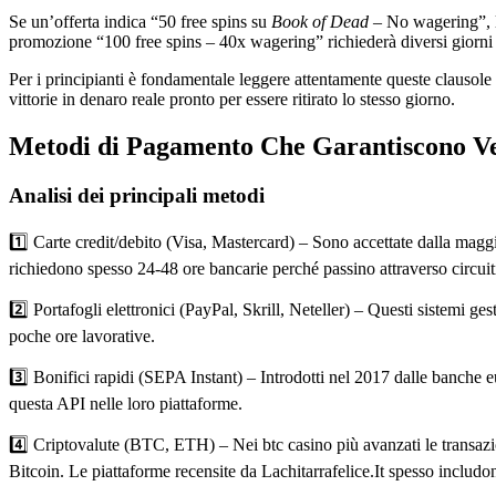
Se un’offerta indica “50 free spins su
Book of Dead
– No wagering”, l
promozione “100 free spins – 40x wagering” richiederà diversi giorni 
Per i principianti è fondamentale leggere attentamente queste clausole 
vittorie in denaro reale pronto per essere ritirato lo stesso giorno.
Metodi di Pagamento Che Garantiscono Ve
Analisi dei principali metodi
1️⃣ Carte credit/debito (Visa, Mastercard) – Sono accettate dalla maggio
richiedono spesso 24‑48 ore bancarie perché passino attraverso circuiti
2️⃣ Portafogli elettronici (PayPal, Skrill, Neteller) – Questi sistemi ge
poche ore lavorative.
3️⃣ Bonifici rapidi (SEPA Instant) – Introdotti nel 2017 dalle banche e
questa API nelle loro piattaforme.
4️⃣ Criptovalute (BTC, ETH) – Nei btc casino più avanzati le transazi
Bitcoin. Le piattaforme recensite da Lachitarrafelice.It spesso includo