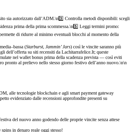
l sito sia autorizzato dall’ADM.\n3️⃣ Controlla metodi disponibili: scegli
residenza prima della prima scommessa.\n5️⃣ Leggi termini promo:
i permette di ridurre al minimo eventuali blocchi al momento della
à media–bassa (
Starburst
,
Jammin’ Jars
) così le vincite saranno più
dell’offerta su siti recensiti da Lachitarrafelice.It; queste
mulate nel wallet bonus prima della scadenza prevista — così eviti
o pronto al prelievo nello stesso giorno festivo dell’anno nuovo.\n\n
l’ADM, alle tecnologie blockchain e agli smart payment gateway
petto evidenziato dalle recensioni approfondite presenti su
festiva del nuovo anno godendo delle proprie vincite senza attese
ee spins in denaro reale oggi stesso!