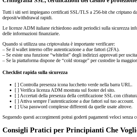
Crittografia SSL, certificazioni dei casinò e protezione
Tutti i siti seri impiegano certificati SSL/TLS a 256‑bit che criptano 
deposit/withdrawal rapidi.
Le licenze ADM italiane richiedono audit periodici sulla sicurezza in
delle informazioni finanziarie.
Quando si utilizza una criptovaluta è importante verificare:
– Se il wallet interno offre autenticazione a due fattori (2FA).
– Se esiste una funzione “whitelist” degli indirizzi approvati per uscita
– Se la piattaforma dispone de “cold storage” per custodire la maggior
Checklist rapida sulla sicurezza
[ ] Controlla presenza icona lucchetto verde nella barra URL.
[ ] Verifica licenza ADM mostrata sul footer del sito.
[ ] Accertati della presenza della certificazione SSL con cifrat
[ ] Attiva sempre l’autenticazione a due fattori sul tuo account.
[ ] Usa password complesse differenti da quelle usate altrove.
Seguendo questi accorgimenti potrai goderti pagamenti veloci senza com
Consigli Pratici per Principianti Che Vogl