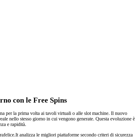
rno con le Free Spins
a per la prima volta ai tavoli virtuali o alle slot machine. Il nuovo
reale nello stesso giorno in cui vengono generate. Questa evoluzione è
za e rapidità.
rafelice.It analizza le migliori piattaforme secondo criteri di sicurezza