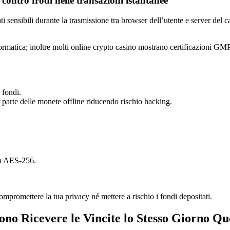
 contro frodi nelle transazioni istantanee
dati sensibili durante la trasmissione tra browser dell’utente e server d
formatica; inoltre molti online crypto casino mostrano certificazioni G
 fondi.
 parte delle monete offline riducendo rischio hacking.
ura AES‑256.
promettere la tua privacy né mettere a rischio i fondi depositati.
iono Ricevere le Vincite lo Stesso Giorno Q