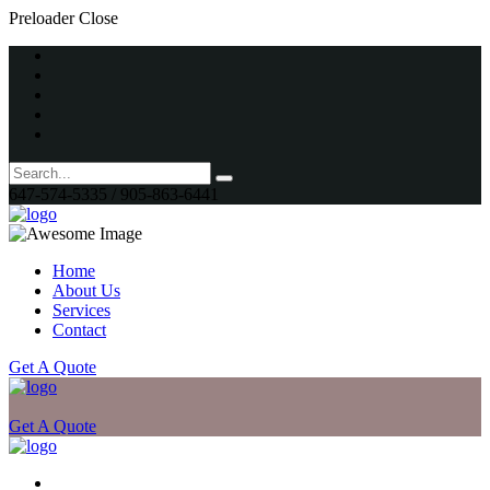
Preloader Close
647-574-5335 / 905-863-6441
Home
About Us
Services
Contact
Get A Quote
Get A Quote