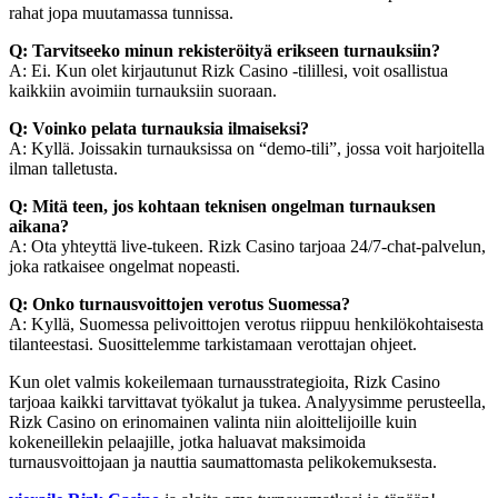
rahat jopa muutamassa tunnissa.
Q: Tarvitseeko minun rekisteröityä erikseen turnauksiin?
A: Ei. Kun olet kirjautunut Rizk Casino -tilillesi, voit osallistua
kaikkiin avoimiin turnauksiin suoraan.
Q: Voinko pelata turnauksia ilmaiseksi?
A: Kyllä. Joissakin turnauksissa on “demo‑tili”, jossa voit harjoitella
ilman talletusta.
Q: Mitä teen, jos kohtaan teknisen ongelman turnauksen
aikana?
A: Ota yhteyttä live‑tukeen. Rizk Casino tarjoaa 24/7‑chat‑palvelun,
joka ratkaisee ongelmat nopeasti.
Q: Onko turnausvoittojen verotus Suomessa?
A: Kyllä, Suomessa pelivoittojen verotus riippuu henkilökohtaisesta
tilanteestasi. Suosittelemme tarkistamaan verottajan ohjeet.
Kun olet valmis kokeilemaan turnausstrategioita, Rizk Casino
tarjoaa kaikki tarvittavat työkalut ja tukea. Analyysimme perusteella,
Rizk Casino on erinomainen valinta niin aloittelijoille kuin
kokeneillekin pelaajille, jotka haluavat maksimoida
turnausvoittojaan ja nauttia saumattomasta pelikokemuksesta.