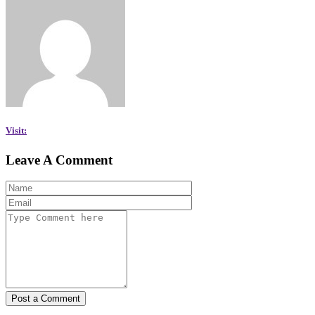
Visit:
Leave A Comment
Post a Comment