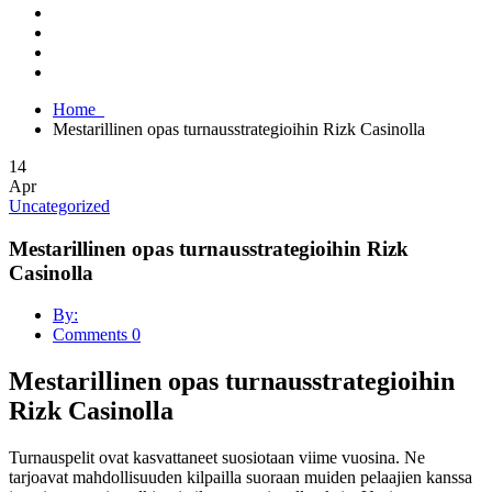
Home
Mestarillinen opas turnausstrategioihin Rizk Casinolla
14
Apr
Uncategorized
Mestarillinen opas turnausstrategioihin Rizk
Casinolla
By:
Comments 0
Mestarillinen opas turnausstrategioihin
Rizk Casinolla
Turnauspelit ovat kasvattaneet suosiotaan viime vuosina. Ne
tarjoavat mahdollisuuden kilpailla suoraan muiden pelaajien kanssa