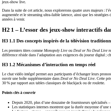
jeux‑show live.
Dans la suite de cet article, nous explorerons quatre axes majeurs : l’év
augmentée et le streaming ultra‑faible latence, ainsi que les stratégie
années à venir.
H2 1 – L’essor des jeux‑show interactifs dan
H3 1.1 Des concepts inspirés de la télévision traditionn
Les premiers titres comme
Monopoly Live
ou
Deal or No Deal Live
re
différence réside dans l’adaptation aux exigences du joueur digital ; c
H3 1.2 Mécanismes d’interaction en temps réel
Le chat vidéo intégré permet aux participants d’échanger leurs pronost
ouvrir une boîte supplémentaire dans
Deal or No Deal Live
. Cette pr
30 % par rapport aux tables classiques de blackjack ou de roulette.
Points clés à couvrir
Depuis 2020, plus d’une douzaine de fournisseurs spécialisés 
Les statistiques internes montrent que la durée moyenne d’une 