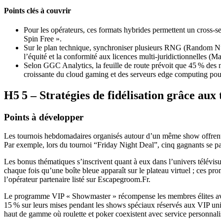
Points clés à couvrir
Pour les opérateurs, ces formats hybrides permettent un cross‑sel
Spin Free ».
Sur le plan technique, synchroniser plusieurs RNG (Random Numb
l’équité et la conformité aux licences multi‑juridictionnelles
Selon GGC Analytics, la feuille de route prévoit que 45 % des n
croissante du cloud gaming et des serveurs edge computing pour
H5 5 – Stratégies de fidélisation grâce aux
Points à développer
Les tournois hebdomadaires organisés autour d’un même show offrent au
Par exemple, lors du tournoi “Friday Night Deal”, cinq gagnants se pa
Les bonus thématiques s’inscrivent quant à eux dans l’univers télévisu
chaque fois qu’une boîte bleue apparaît sur le plateau virtuel ; ces pr
l’opérateur partenaire listé sur Escapegroom.Fr.
Le programme VIP « Showmaster » récompense les membres élites avec a
15 % sur leurs mises pendant les shows spéciaux réservés aux VIP uniq
haut de gamme où roulette et poker coexistent avec service personnali