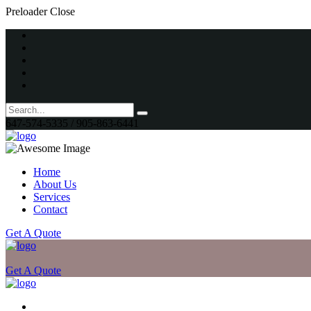
Preloader Close
647-574-5335 / 905-863-6441
Home
About Us
Services
Contact
Get A Quote
Get A Quote