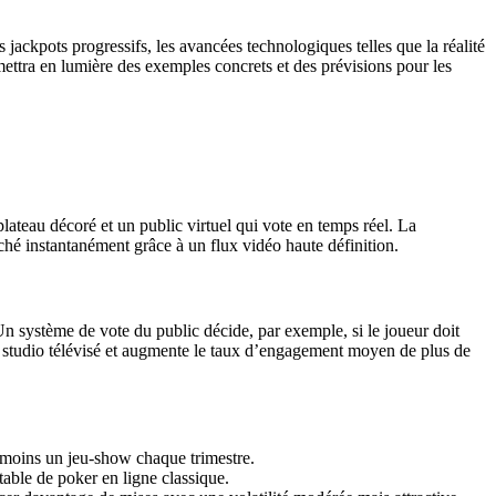
s jackpots progressifs, les avancées technologiques telles que la réalité
 mettra en lumière des exemples concrets et des prévisions pour les
plateau décoré et un public virtuel qui vote en temps réel. La
iché instantanément grâce à un flux vidéo haute définition.
Un système de vote du public décide, par exemple, si le joueur doit
ai studio télévisé et augmente le taux d’engagement moyen de plus de
 moins un jeu‑show chaque trimestre.
able de poker en ligne classique.