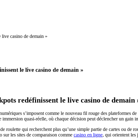
 live casino de demain »
issent le live casino de demain »
ots redéfinissent le live casino de demain 
 numériques s’imposent comme le nouveau fil rouge des plateformes de c
une immersion quasi‑réelle, où chaque décision peut déclencher un gain 
e roulette qui recherchent plus qu’une simple partie de cartes ou de roue
ho sur les sites de comparaison comme
casino en ligne
, qui orientent les