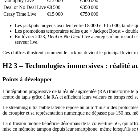
Monopoly Live
€12 000
€500 000
Deal or No Deal Live
€8 500
€350 000
Crazy Time Live
€15 000
€750 000
Les jackpots moyens oscillent entre €8 000 et €15 000, tandis 
Les promotions temporaires telles que « Jackpot Boost » double
En février 2023,
Deal or No Deal Live
a enregistré un record e
serveur live.
Ces chiffres illustrent comment le jackpot devient le principal levier m
H2 3 – Technologies immersives : réalité 
Points à développer
L’intégration progressive de la réalité augmentée (RA) transforme le p
centre du tapis grâce à la RA et affichent leurs valeurs en temps réel
Le streaming ultra‑faible latence repose aujourd’hui sur des protocol
du croupier et sa représentation numérique ne dépasse pas 150 ms, m
La diffusion mobile bénéficie désormais de la couverture 5G, qui offr
mise en mémoire tampon depuis leur smartphone, même lorsqu’ils se 