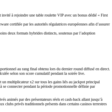
invité à rejoindre une table roulette VIP avec un bonus dédié « First
e certifiée par les autorités régulatrices européennes afin d’assurer
oins deux formats hybrides distincts, soutenus par l’adoption
rtionnel au rang final obtenu lors du dernier round diffusé en direct.
ulée selon son score cumulatif pendant la soirée live.
n multiplicateur x2 sur tous les gains liés au jackpot principal
s à se connecter pendant la période promotionnelle définie par
és animés par des présentateurs réels et cash‑back allant jusqu’à
clubs privés traditionnels présents dans certains casinos terrestres