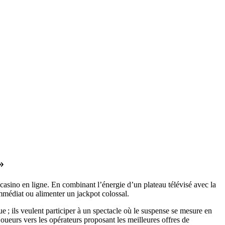
»
asino en ligne. En combinant l’énergie d’un plateau télévisé avec la
immédiat ou alimenter un jackpot colossal.
 ; ils veulent participer à un spectacle où le suspense se mesure en
 joueurs vers les opérateurs proposant les meilleures offres de