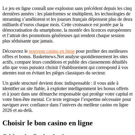
Le jeu en ligne connaît une explosion sans précédent depuis les cinq
dernières années : les plateformes se multiplient, les technologies de
streaming s’améliorent et les joueurs français dépensent plus de deux
milliards d’euros chaque mois. Cette croissance est portée par la
démocratisation du smartphone, la montée des licences européennes
et l’attrait des promotions généreuses qui rendent chaque session
plus séduisante que jamais.
Découvrez le
nouveau casino en ligne
pour profiter des meilleures
offres et bonus. Basketnews.Net analyse quotidiennement les sites
actifs, compare leurs conditions et publie des classements détaillés
afin que vous puissiez choisir l’établissement qui correspond à vos
attentes tout en évitant les pièges classiques du secteur.
Un guide structuré devient donc indispensable : il vous aide à
identifier un site fiable, à exploiter intelligemment les bonus offerts
et à jouer dans une démarche responsable qui protège votre capital et
votre bien‑être mental. Ce texte regroupe l’expertise nécessaire pour
naviguer avec confiance dans l’univers du meilleur casino en ligne
2026 et au‑delà.
Choisir le bon casino en ligne