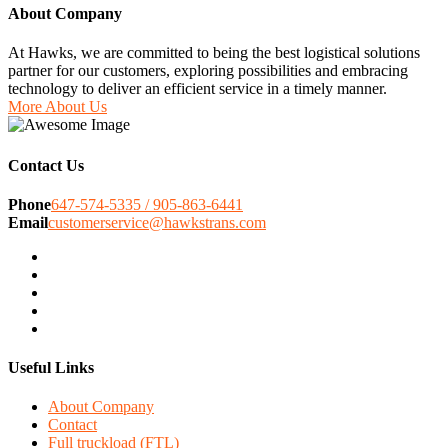
About Company
At Hawks, we are committed to being the best logistical solutions
partner for our customers, exploring possibilities and embracing
technology to deliver an efficient service in a timely manner.
More About Us
Contact Us
Phone
647-574-5335 / 905-863-6441
Email
customerservice@hawkstrans.com
Useful Links
About Company
Contact
Full truckload (FTL)