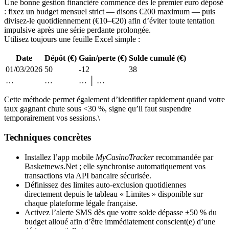
Une bonne gestion financière commence dès le premier euro déposé
: fixez un budget mensuel strict — disons €200 maximum — puis
divisez-le quotidiennement (€10–€20) afin d’éviter toute tentation
impulsive après une série perdante prolongée.
Utilisez toujours une feuille Excel simple :
Date
Dépôt (€)
Gain/perte (€)
Solde cumulé (€)
01/03/2026
50
-12
38
…
…
… │ …
Cette méthode permet également d’identifier rapidement quand votre
taux gagnant chute sous <30 %, signe qu’il faut suspendre
temporairement vos sessions.\
Techniques concrètes
Installez l’app mobile
MyCasinoTracker
recommandée par
Basketnews.Net ; elle synchronise automatiquement vos
transactions via API bancaire sécurisée.
Définissez des limites auto‑exclusion quotidiennes
directement depuis le tableau « Limites » disponible sur
chaque plateforme légale française.
Activez l’alerte SMS dès que votre solde dépasse ±50 % du
budget alloué afin d’être immédiatement conscient(e) d’une