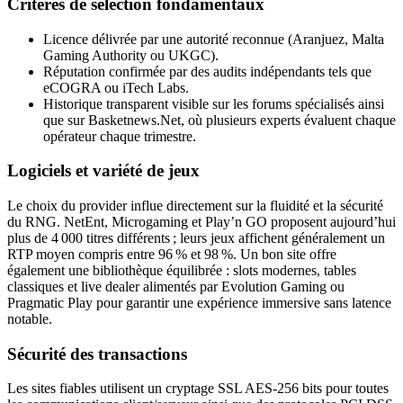
Critères de sélection fondamentaux
Licence délivrée par une autorité reconnue (Aranjuez, Malta
Gaming Authority ou UKGC).
Réputation confirmée par des audits indépendants tels que
eCOGRA ou iTech Labs.
Historique transparent visible sur les forums spécialisés ainsi
que sur Basketnews.Net, où plusieurs experts évaluent chaque
opérateur chaque trimestre.
Logiciels et variété de jeux
Le choix du provider influe directement sur la fluidité et la sécurité
du RNG. NetEnt, Microgaming et Play’n GO proposent aujourd’hui
plus de 4 000 titres différents ; leurs jeux affichent généralement un
RTP moyen compris entre 96 % et 98 %. Un bon site offre
également une bibliothèque équilibrée : slots modernes, tables
classiques et live dealer alimentés par Evolution Gaming ou
Pragmatic Play pour garantir une expérience immersive sans latence
notable.
Sécurité des transactions
Les sites fiables utilisent un cryptage SSL AES‑256 bits pour toutes