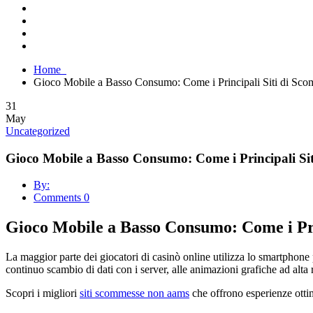
Home
Gioco Mobile a Basso Consumo: Come i Principali Siti di Scom
31
May
Uncategorized
Gioco Mobile a Basso Consumo: Come i Principali Sit
By:
Comments 0
Gioco Mobile a Basso Consumo: Come i Prin
La maggior parte dei giocatori di casinò online utilizza lo smartphone 
continuo scambio di dati con i server, alle animazioni grafiche ad alt
Scopri i migliori
siti scommesse non aams
che offrono esperienze ottimi