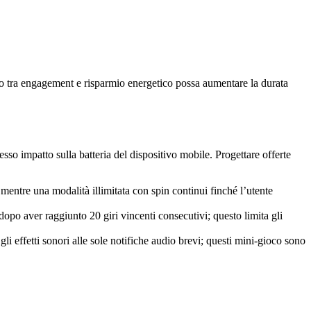
nto tra engagement e risparmio energetico possa aumentare la durata
so impatto sulla batteria del dispositivo mobile. Progettare offerte
mentre una modalità illimitata con spin continui finché l’utente
po aver raggiunto 20 giri vincenti consecutivi; questo limita gli
li effetti sonori alle sole notifiche audio brevi; questi mini‑gioco sono