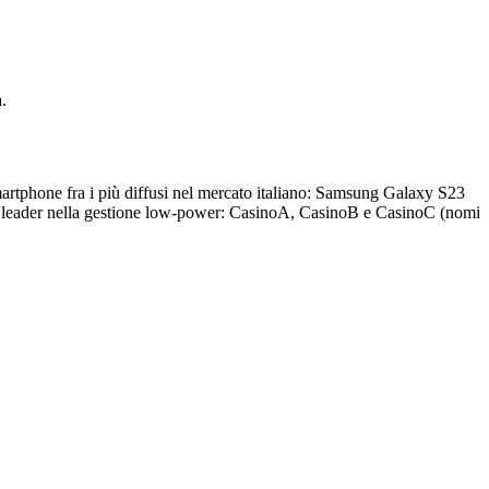
.
smartphone fra i più diffusi nel mercato italiano: Samsung Galaxy S23
e leader nella gestione low‑power: CasinoA, CasinoB e CasinoC (nomi