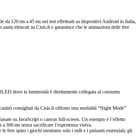
e da 120 ms a 45 ms nei test effettuati su dispositivi Android in Italia,
ms elencati su Cisis.It e garantisce che le animazioni delle free
rmi OLED dove la luminosità è direttamente collegata al consumo
 casinò consigliati da Cisis.It offrono una modalità “Night Mode”
basate su JavaScript o canvas full‑screen. Un esempio è l’effetto
a 300 ms senza sacrificare l’esperienza visiva.
free spins i giochi mostrano solo i rulli e i pulsanti essenziali; gli