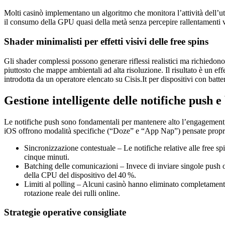
Molti casinò implementano un algoritmo che monitora l’attività dell’ut
il consumo della GPU quasi della metà senza percepire rallentamenti vi
Shader minimalisti per effetti visivi delle free spins
Gli shader complessi possono generare riflessi realistici ma richiedono
piuttosto che mappe ambientali ad alta risoluzione. Il risultato è un e
introdotta da un operatore elencato su Cisis.It per dispositivi con batt
Gestione intelligente delle notifiche push 
Le notifiche push sono fondamentali per mantenere alto l’engagement
iOS offrono modalità specifiche (“Doze” e “App Nap”) pensate proprio 
Sincronizzazione contestuale – Le notifiche relative alle free spi
cinque minuti.
Batching delle comunicazioni – Invece di inviare singole push 
della CPU del dispositivo del 40 %.
Limiti al polling – Alcuni casinò hanno eliminato completamente 
rotazione reale dei rulli online.
Strategie operative consigliate