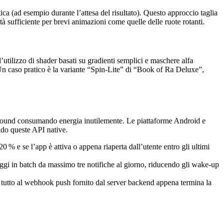
a (ad esempio durante l’attesa del risultato). Questo approccio taglia
 sufficiente per brevi animazioni come quelle delle ruote rotanti.
utilizzo di shader basati su gradienti semplici e maschere alfa
. Un caso pratico è la variante “Spin‑Lite” di “Book of Ra Deluxe”,
ground consumando energia inutilemente. Le piattaforme Android e
ndo queste API native.
20 % e se l’app è attiva o appena riaperta dall’utente entro gli ultimi
ggi in batch da massimo tre notifiche al giorno, riducendo gli wake‑up
no tutto al webhook push fornito dal server backend appena termina la