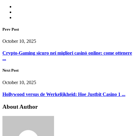
Prev Post
October 10, 2025
Crypto‑Gaming sicuro nei migliori casinò online: come ottenere
...
Next Post
October 10, 2025
Hollywood versus de Werkelijkheid: Hoe Justbit Casino 1 ...
About Author