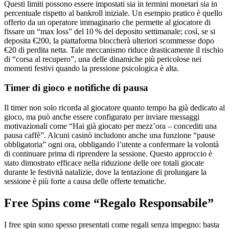
Questi limiti possono essere impostati sia in termini monetari sia in
percentuale rispetto al bankroll iniziale. Un esempio pratico è quello
offerto da un operatore immaginario che permette al giocatore di
fissare un “max loss” del 10 % del deposito settimanale; così, se si
deposita €200, la piattaforma bloccherà ulteriori scommesse dopo
€20 di perdita netta. Tale meccanismo riduce drasticamente il rischio
di “corsa al recupero”, una delle dinamiche più pericolose nei
momenti festivi quando la pressione psicologica è alta.
Timer di gioco e notifiche di pausa
Il timer non solo ricorda al giocatore quanto tempo ha già dedicato al
gioco, ma può anche essere configurato per inviare messaggi
motivazionali come “Hai già giocato per mezz’ora – concediti una
pausa caffè”. Alcuni casinò includono anche una funzione “pause
obbligatoria” ogni ora, obbligando l’utente a confermare la volontà
di continuare prima di riprendere la sessione. Questo approccio è
stato dimostrato efficace nella riduzione delle ore totali giocate
durante le festività natalizie, dove la tentazione di prolungare la
sessione è più forte a causa delle offerte tematiche.
Free Spins come “Regalo Responsabile”
I free spin sono spesso presentati come regali senza impegno: basta