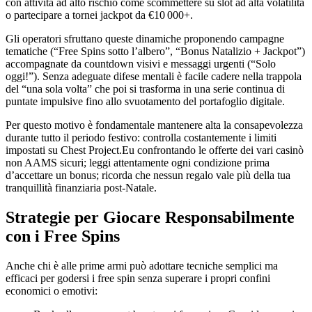
con attività ad alto rischio come scommettere su slot ad alta volatilità
o partecipare a tornei jackpot da €10 000+.
Gli operatori sfruttano queste dinamiche proponendo campagne
tematiche (“Free Spins sotto l’albero”, “Bonus Natalizio + Jackpot”)
accompagnate da countdown visivi e messaggi urgenti (“Solo
oggi!”). Senza adeguate difese mentali è facile cadere nella trappola
del “una sola volta” che poi si trasforma in una serie continua di
puntate impulsive fino allo svuotamento del portafoglio digitale.
Per questo motivo è fondamentale mantenere alta la consapevolezza
durante tutto il periodo festivo: controlla costantemente i limiti
impostati su Chest Project.Eu confrontando le offerte dei vari casinò
non AAMS sicuri; leggi attentamente ogni condizione prima
d’accettare un bonus; ricorda che nessun regalo vale più della tua
tranquillità finanziaria post‑Natale.
Strategie per Giocare Responsabilmente
con i Free Spins
Anche chi è alle prime armi può adottare tecniche semplici ma
efficaci per godersi i free spin senza superare i propri confini
economici o emotivi: