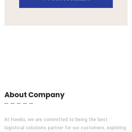
About Company
At Hawks, we are committed to being the best
logistical solutions partner for our customers, exploring