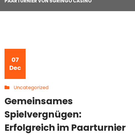
PAARTURNIER VON 5GRINGO CASINO
07
Dec
Uncategorized
Gemeinsames
Spielvergnügen:
Erfolgreich im Paarturnier