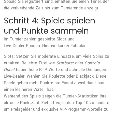
Sobald Sie registriert sind, erhalten Sie einen Timer, der
die verbleibende Zeit bis zum Turnierende anzeigt.
Schritt 4: Spiele spielen
und Punkte sammeln
Im Turnier zählen gespielte Slots und
Live‑Dealer‑Runden. Hier ein kurzer Fahrplan:
Slots: Setzen Sie moderate Einsätze, um viele Spins zu
erhalten. Beliebte Titel wie
Starburst
oder
Gonzo’s
Quest
haben hohe RTP‑Werte und schnelle Drehungen.
Live‑Dealer: Wählen Sie Roulette oder Blackjack. Diese
Spiele geben mehr Punkte pro Einsatz, weil das Haus
einen kleineren Vorteil hat.
Während des Spiels zeigen die Turnier‑Statistiken Ihre
aktuelle Punktzahl. Ziel ist es, in den Top‑10 zu landen,
um Preisgelder und exklusive VIP‑Programm‑Vorteile zu