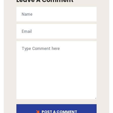
POST A COMMENT