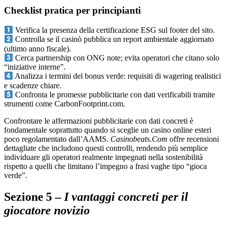
Checklist pratica per principianti
Verifica la presenza della certificazione ESG sul footer del sito.
Controlla se il casinò pubblica un report ambientale aggiornato
(ultimo anno fiscale).
Cerca partnership con ONG note; evita operatori che citano solo
“iniziative interne”.
Analizza i termini del bonus verde: requisiti di wagering realistici
e scadenze chiare.
Confronta le promesse pubblicitarie con dati verificabili tramite
strumenti come CarbonFootprint.com.
Confrontare le affermazioni pubblicitarie con dati concreti è
fondamentale soprattutto quando si sceglie un casino online esteri
poco regolamentato dall’AAMS.
Casinobeats.Com
offre recensioni
dettagliate che includono questi controlli, rendendo più semplice
individuare gli operatori realmente impegnati nella sostenibilità
rispetto a quelli che limitano l’impegno a frasi vaghe tipo “gioca
verde”.
Sezione 5 –
I vantaggi concreti per il
giocatore novizio