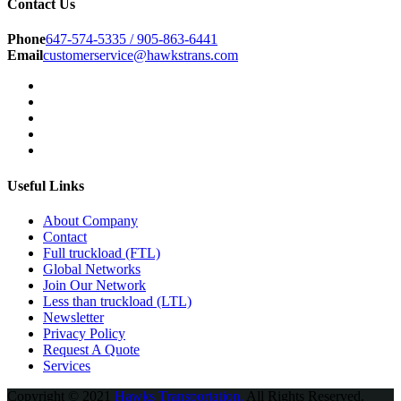
Contact Us
Phone
647-574-5335 / 905-863-6441
Email
customerservice@hawkstrans.com
Useful Links
About Company
Contact
Full truckload (FTL)
Global Networks
Join Our Network
Less than truckload (LTL)
Newsletter
Privacy Policy
Request A Quote
Services
Copyright © 2021
Hawks Transportation.
All Rights Reserved.