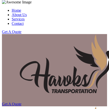
Home
About Us
Services
Contact
Get A Quote
Get A Quote