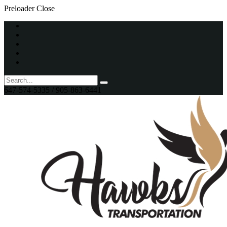
Preloader Close
647-574-5335 / 905-863-6441