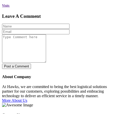
Visit:
Leave A Comment
Post a Comment
About Company
At Hawks, we are committed to being the best logistical solutions
partner for our customers, exploring possibilities and embracing
technology to deliver an efficient service in a timely manner.
More About Us