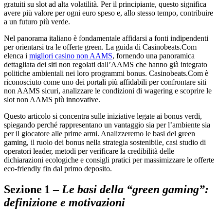
gratuiti su slot ad alta volatilità. Per il principiante, questo significa
avere più valore per ogni euro speso e, allo stesso tempo, contribuire
a un futuro più verde.
Nel panorama italiano è fondamentale affidarsi a fonti indipendenti
per orientarsi tra le offerte green. La guida di Casinobeats.Com
elenca i
migliori casino non AAMS
, fornendo una panoramica
dettagliata dei siti non regolati dall’AAMS che hanno già integrato
politiche ambientali nei loro programmi bonus. Casinobeats.Com è
riconosciuto come uno dei portali più affidabili per confrontare siti
non AAMS sicuri, analizzare le condizioni di wagering e scoprire le
slot non AAMS più innovative.
Questo articolo si concentra sulle iniziative legate ai bonus verdi,
spiegando perché rappresentano un vantaggio sia per l’ambiente sia
per il giocatore alle prime armi. Analizzeremo le basi del green
gaming, il ruolo dei bonus nella strategia sostenibile, casi studio di
operatori leader, metodi per verificare la credibilità delle
dichiarazioni ecologiche e consigli pratici per massimizzare le offerte
eco‑friendly fin dal primo deposito.
Sezione 1 –
Le basi della “green gaming”:
definizione e motivazioni