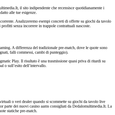
ltimedia.It, il sito indipendente che recensisce quotidianamente i
datto alle tue esigenze.
ricorrente. Analizzeremo esempi concreti di offerte su giochi da tavolo
rofitti senza incorrere in trappole contrattuali nascoste.
eaming. A differenza del tradizionale pre‑match, dove le quote sono
segnati, falli commessi, cambi di punteggio).
tic Play. Il risultato è una trasmissione quasi priva di ritardi su
 o sull’esito dell’intervallo.
virtuali o veri dealer quando si scommette su giochi da tavolo live
gior parte dei nuovi casino aams consigliati da Dedalomultimedia.It. La
uote statiche pre‑match.