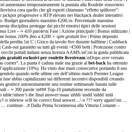
catori aumentano temporaneamente la puntata alla Roulette rosso/nero
iovisiva crea quello che gli esperti chiamano “effetto spillover”:
e jackpot progressive o RTP elevato nei blackjack dealer interattivi
oli:\n- Budget giornaliero massimo €200,\n- Percentuale massima
esta disciplina protegge dai picchi emotivi tipici delle sessioni
 Live – ≈ 410 parole\n| Fase | Azione principale | Bonus utilizzato |
me bonus
100% fino a €200 + spin gratuiti live
| Primo deposito
lla perdita |\n| C | Gioco da tavolo live durante halftime | Cashback
Cash‑out garantito su tutti gli eventi >€500 betti​ | Protezione contro
 vecchi portali italiani senza licenza AAMS.\nCon la guida pubblicata
pin gratuiti esclusivi per roulette livestream
.\nDopo aver versato
imo corner”. La punta è caduta male ma grazie al
bet‑back
ha ottenuto
l’applicazione (10%). Ha vinto due mani consecutive portando il suo
ggendolo quando nelle ultime ore dell’ultimo match Premier League
ase abbia capitalizzato sui differenti incentivi disponibili creando
ora gestisce autonomamente una routine settimanale basata sulle
nali – ≈ 390 parole \n### Top‑10 piattaforme recensite da
 table:\nhere’s the final answer:\naaa \nhhh \nsdd \nddd \niiii
y!\ n \nbelow will be correct final answer…\ n ??? sorry again!\nn …
nn … continue…# Dalla Prima Scommessa alla Vittoria Costante –