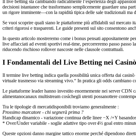
Il live betting sta cambiando radicalmente l’esperienza degli appassi
decisioni istantanee che trasformano semplicemente guardare una partit
un rigore imminente—con la rapidità tipica delle sale tradizionali ma 
Se vuoi scoprire quali siano le piattaforme più affidabili sul mercato it
criteri rigorosi e trasparenti. Le guide presenti sul sito consentono anc
In questo articolo mostreremo come i bonus pensati appositamente per 
live affacciati ad eventi sportivi real‐time, percorreremo passo passo l
riducendo rischioso rollover nascoste nelle clausole contrattuali.​
I Fondamentali del Live Betting nei Cas
Il termine live betting indica quella possibilità unica offerta dai cas
virtuale trasmesso via streaming vivo.“ In pratica gli odds cambiano c
Le piattaforme leader hanno investito enormemente nei server CDN capacedi 
alimentanocanaux multi­stream cosìchegli utenti possanottere contemp
Tra le tipologie ­di mercatidisponibili troviamo generalmente :
Prossimo marcatore ‑ chi segnerà prima ?
Handicap dinamico ‑ variazione continua delle linee −X /+Y basandosi s
* Over/Under variabile ‑ soglie adattive tipo over 4½ goal entro minut
Queste opzioni danno margine tattico enorme perché dipendono direttame