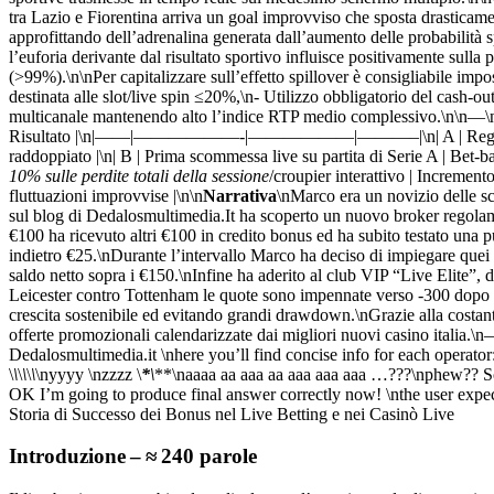
tra Lazio e Fiorentina arriva un goal improvviso che sposta drasticame
approfittando dell’adrenalina generata dall’aumento delle probabilità 
l’euforia derivante dal risultato sportivo influisce positivamente sull
(>99%).\n\nPer capitalizzare sull’effetto spillover è consigliabile imp
destinata alle slot/live spin ≤20%,\n- Utilizzo obbligatorio del cash‑o
multicanale mantenendo alto l’indice RTP medio complessivo.\n\n—\n\n
Risultato |\n|——|——————-|——————|———–|\n| A | Registrazione
raddoppiato |\n| B | Prima scommessa live su partita di Serie A | Bet‑
10% sulle perdite totali della sessione
/croupier interattivo | Increment
fluttuazioni improvvise |\n\n
Narrativa
\nMarco era un novizio delle s
sul blog di Dedalosmultimedia.It ha scoperto un nuovo broker regola
€100 ha ricevuto altri €100 in credito bonus ed ha subito testato una 
indietro €25.\nDurante l’intervallo Marco ha deciso di impiegare quei
saldo netto sopra i €150.\nInfine ha aderito al club VIP “Live Elite”,
Leicester contro Tottenham le quote sono impennate verso -300 dopo due
crescita sostenibile ed evitando grandi drawdown.\nGrazie alla costan
offerte promozionali calendarizzate dai migliori nuovi casino italia.
Dedalosmultimedia.it \nhere you’ll find concise info for each operator:
\
\
\
\
\
\
\nyyyy \nzzzz \
*\
**\naaaa aa aaa aa aaa aaa aaa …???\nphew?? Sor
OK I’m going to produce final answer correctly now! \nthe user exp
Storia di Successo dei Bonus nel Live Betting e nei Casinò Live
Introduzione – ≈ 240 parole