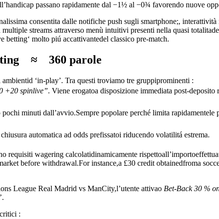
 sull’handicap passano rapidamente dal −1½ al −0¾ favorendo nuove opport
onalissima consentita dalle notifiche push sugli smartphone;, interattività
 multiple streams attraverso menù intuitivi presenti nella quasi total
 betting‘ molto piú accattivantedel classico pre-match.​
Betting ≈ 360 parole
mbientid ‘in-play’. Tra questi troviamo tre gruppiprominent­i :
0 +20 spinlive”
. Viene erogatoa disposizione immediata post-deposito r
ochi minuti dall’avvio.Sempre popolare perché limita rapidamentele per
 chiusura automatica ad odds prefissatoi riducendo volatilitá estrema.​
o requisiti wagering calcolatidinamicamente rispettoall’importoeffettua
arket before withdrawal.For instance,a £30 credit obtainedfroma socce
ons League Real Madrid vs ManCity,l’utente attivao
Bet‐Back
30 % onf
’.
itici :