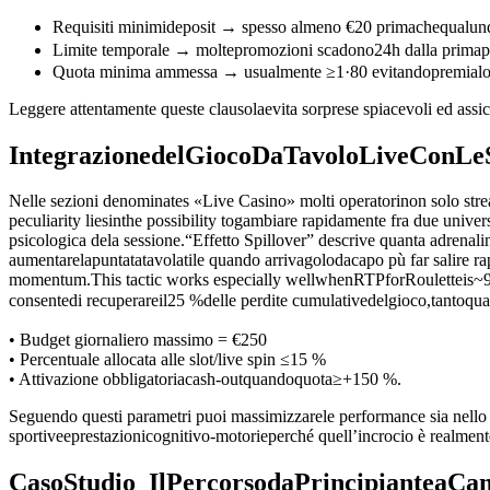
Requisiti minimideposit → spesso almeno €20 primachequalun
Limite temporale → moltepromozioni scadono24h dalla prima
Quota minima ammessa → usualmente ≥1·80 evitandopremialow
Leggere attentamente queste clausolaevita sorprese spiacevoli ed assi
IntegrazionedelGiocoDaTavoloLiveConL
Nelle sezioni denominates «Live Casino» molti operatorinon solo stre
peculiarity liesinthe possibility togambiare rapidamente fra due unive
psicologica dela sessione.“Effetto Spillover” descrive quanta adrenal
aumentarelapuntatatavolatile quando arrivagolodacapo pù far salire 
momentum.This tactic works especially wellwhenRTPforRouletteis~97 
consentedi recuperareil25 %delle perdite cumulativedelgioco,tantoqu
• Budget giornaliero massimo = €250
• Percentuale allocata alle slot/live spin ≤15 %
• Attivazione obbligatoriacash‐outquandoquota≥+150 %.
Seguendo questi parametri puoi massimizzarele performance sia nello 
sportiveeprestazionicognitivo-motorieperché quell’incrocio è realmente 
CasoStudio IlPercorsodaPrincipianteaC