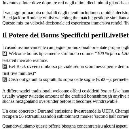
Juventus e Inter dove dopo tre reti negli ultimi dieci minuti gli odds
I vantaggi primari riscontrabili dagli utenti includono : rapidità decisi
Blackjack or Roulette whilst watching the match.; gestione simultanea
Questo mix tra velocitá decisonale ed esperienza immersiva rendel ‘live
Il Potere dei Bonus Specifichi perilLive
I casinò usanuovamente campagne promozionali orientate proprio agli a
1️⃣ Welcome bonus tipicamente strutturato comme
“100 % fino a €20
testareil mercato realtime.​
2️⃣ Bet‑Back ovvero rimborso parziale seuna scommessa perde dentro p
first five minutes)*
3️⃣ Cash‑out garantito soprattutto sopra certe soglie (€500+); permette
A differenzadei tradizionali welcome offer,i cosiddetti
bonus Live
hann
usually wager twicethe amount of the credited bonusthrough anylive m
suchas nextgoaland over/under before it becomes withdrawable.​
Un caso concreto : Durantel’emissione livestreamdella UEFA Champi
recupera £6 extrautilizzandoli subitoinnext market ’second half corner
Quandovalutiamo queste offerte bisogna concentrarsisu alcuni aspetti cr