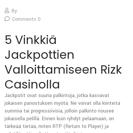
By:
Comments 0
5 Vinkkiä
Jackpottien
Valloittamiseen Rizk
Casinolla
Jackpotit ovat suuria palkintoja, jotka kasvavat
jokaisen panostuksen myötä. Ne voivat olla kiinteitä
summia tai progressiivisia, jolloin palkinto nousee
jokaisella pelillä. Ennen kuin ryhdyt pelaamaan, on
tärkeää tietää, miten RTP (Return to Player) ja