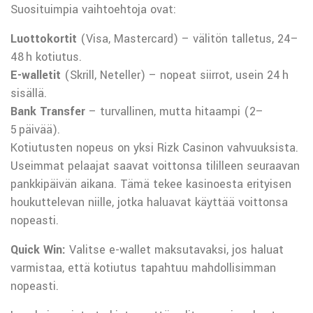
Suosituimpia vaihtoehtoja ovat:
Luottokortit
(Visa, Mastercard) – välitön talletus, 24–
48 h kotiutus.
E-walletit
(Skrill, Neteller) – nopeat siirrot, usein 24 h
sisällä.
Bank Transfer
– turvallinen, mutta hitaampi (2–
5 päivää).
Kotiutusten nopeus on yksi Rizk Casinon vahvuuksista.
Useimmat pelaajat saavat voittonsa tililleen seuraavan
pankkipäivän aikana. Tämä tekee kasinoesta erityisen
houkuttelevan niille, jotka haluavat käyttää voittonsa
nopeasti.
Quick Win:
Valitse e-wallet maksutavaksi, jos haluat
varmistaa, että kotiutus tapahtuu mahdollisimman
nopeasti.