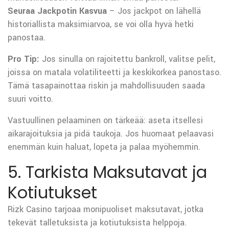
Seuraa Jackpotin Kasvua
– Jos jackpot on lähellä
historiallista maksimiarvoa, se voi olla hyvä hetki
panostaa.
Pro Tip:
Jos sinulla on rajoitettu bankroll, valitse pelit,
joissa on matala volatiliteetti ja keskikorkea panostaso.
Tämä tasapainottaa riskin ja mahdollisuuden saada
suuri voitto.
Vastuullinen pelaaminen on tärkeää: aseta itsellesi
aikarajoituksia ja pidä taukoja. Jos huomaat pelaavasi
enemmän kuin haluat, lopeta ja palaa myöhemmin.
5. Tarkista Maksutavat ja
Kotiutukset
Rizk Casino tarjoaa monipuoliset maksutavat, jotka
tekevät talletuksista ja kotiutuksista helppoja.