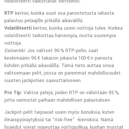
volatiliteetti vaikuttavat voittoihisi.
RTP
kertoo, kuinka suuri osa panostetusta rahasta
palautuu pelaajille pitkällä aikavälillä.
Volatiliteetti
kertoo, kuinka usein voittoja tulee. Korkea
volatiliteetti tarkoittaa harvempia, mutta suurempia
voittoja.
Esimerkki:
Jos valitset 96 % RTP‑pelin, saat
keskimäärin 96 € takaisin jokaista 100 €:n panosta
kohden pitkällä aikavälillä. Tämä tieto auttaa sinua
valitsemaan pelit, joissa on paremmat mahdollisuudet
suurten jackpotien saavuttamiseen.
Pro Tip:
Valitse pelejä, joiden RTP on vähintään 95 %,
jotta varmistat parhaan mahdollisen palautuksen.
Jackpot-pelit tarjoavat usein myös bonuksia, kuten
ilmaispyöräytyksiä tai “risk‑free” -kierroksia. Nämä
lisäedut voivat nopeuttaa voittopolkua, kunhan muistat