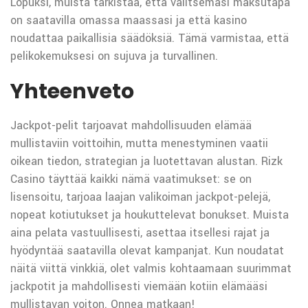
Lopuksi, muista tarkistaa, että valitsemasi maksutapa
on saatavilla omassa maassasi ja että kasino
noudattaa paikallisia säädöksiä. Tämä varmistaa, että
pelikokemuksesi on sujuva ja turvallinen.
Yhteenveto
Jackpot-pelit tarjoavat mahdollisuuden elämää
mullistaviin voittoihin, mutta menestyminen vaatii
oikean tiedon, strategian ja luotettavan alustan. Rizk
Casino täyttää kaikki nämä vaatimukset: se on
lisensoitu, tarjoaa laajan valikoiman jackpot-pelejä,
nopeat kotiutukset ja houkuttelevat bonukset. Muista
aina pelata vastuullisesti, asettaa itsellesi rajat ja
hyödyntää saatavilla olevat kampanjat. Kun noudatat
näitä viittä vinkkiä, olet valmis kohtaamaan suurimmat
jackpotit ja mahdollisesti viemään kotiin elämääsi
mullistavan voiton. Onnea matkaan!