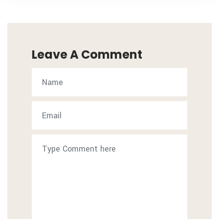
Leave A Comment