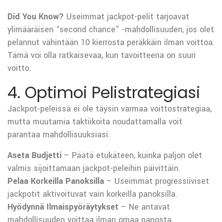
Did You Know?
Useimmat jackpot-pelit tarjoavat
ylimääräisen “second chance” -mahdollisuuden, jos olet
pelannut vähintään 10 kierrosta peräkkäin ilman voittoa.
Tämä voi olla ratkaisevaa, kun tavoitteena on suuri
voitto.
4. Optimoi Pelistrategiasi
Jackpot-peleissä ei ole täysin varmaa voittostrategiaa,
mutta muutamia taktiikoita noudattamalla voit
parantaa mahdollisuuksiasi.
Aseta Budjetti
– Päätä etukäteen, kuinka paljon olet
valmis sijoittamaan jackpot-peleihin päivittäin.
Pelaa Korkeilla Panoksilla
– Useimmat progressiiviset
jackpotit aktivoituvat vain korkeilla panoksilla.
Hyödynnä Ilmaispyöräytykset
– Ne antavat
mahdollisuuden voittaa ilman omaa panosta.