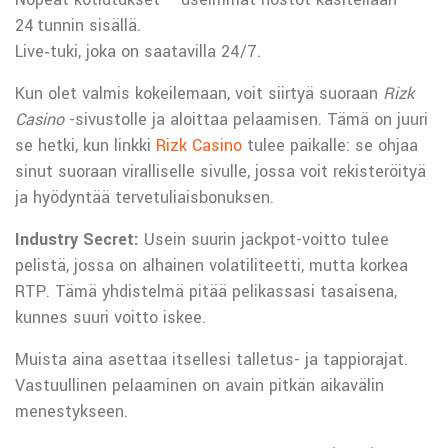
24 tunnin sisällä.
Live‑tuki, joka on saatavilla 24/7.
Kun olet valmis kokeilemaan, voit siirtyä suoraan
Rizk
Casino
-sivustolle ja aloittaa pelaamisen. Tämä on juuri
se hetki, kun linkki
Rizk Casino
tulee paikalle: se ohjaa
sinut suoraan viralliselle sivulle, jossa voit rekisteröityä
ja hyödyntää tervetuliaisbonuksen.
Industry Secret:
Usein suurin jackpot-voitto tulee
pelistä, jossa on alhainen volatiliteetti, mutta korkea
RTP. Tämä yhdistelmä pitää pelikassasi tasaisena,
kunnes suuri voitto iskee.
Muista aina asettaa itsellesi talletus- ja tappiorajat.
Vastuullinen pelaaminen on avain pitkän aikavälin
menestykseen.