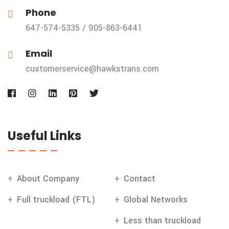
Phone
647-574-5335 / 905-863-6441
Email
customerservice@hawkstrans.com
Useful Links
About Company
Contact
Full truckload (FTL)
Global Networks
Less than truckload