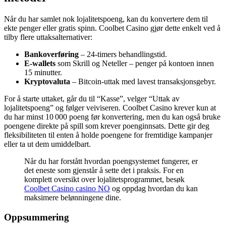
Når du har samlet nok lojalitetspoeng, kan du konvertere dem til
ekte penger eller gratis spinn. Coolbet Casino gjør dette enkelt ved å
tilby flere uttaksalternativer:
Bankoverføring
– 24‑timers behandlingstid.
E‑wallets
som Skrill og Neteller – penger på kontoen innen
15 minutter.
Kryptovaluta
– Bitcoin‑uttak med lavest transaksjonsgebyr.
For å starte uttaket, går du til “Kasse”, velger “Uttak av
lojalitetspoeng” og følger veiviseren. Coolbet Casino krever kun at
du har minst 10 000 poeng før konvertering, men du kan også bruke
poengene direkte på spill som krever poenginnsats. Dette gir deg
fleksibiliteten til enten å holde poengene for fremtidige kampanjer
eller ta ut dem umiddelbart.
Når du har forstått hvordan poengsystemet fungerer, er
det eneste som gjenstår å sette det i praksis. For en
komplett oversikt over lojalitetsprogrammet, besøk
Coolbet Casino casino NO
og oppdag hvordan du kan
maksimere belønningene dine.
Oppsummering